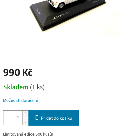
990 Kč
Měrná
Skladem
(1 ks)
cena:
Možnosti doručení
Přidat do košíku
Limitovaná edice 500 kusů!