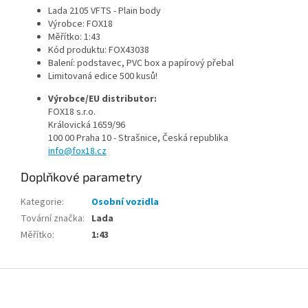
Lada 2105 VFTS - Plain body
Výrobce: FOX18
Měřítko: 1:43
Kód produktu: FOX43038
Balení: podstavec, PVC box a papírový přebal
Limitovaná edice 500 kusů!
Výrobce/EU distributor:
FOX18 s.r.o.
Královická 1659/96
100 00 Praha 10 - Strašnice
, Česká republika
info@fox18.cz
Doplňkové parametry
Kategorie
:
Osobní vozidla
Tovární značka
:
Lada
Měřítko
:
1:43
Z
á
p