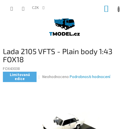
Přejít
NÁKUP
na
CZK
obsah
KOŠÍK
Lada 2105 VFTS - Plain body 1:43
FOX18
FOX43038
Limitovaná
Průměrné
Neohodnoceno
Podrobnosti hodnocení
edice
hodnocení
produktu
je
0,0
z
5
hvězdiček.