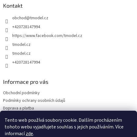
a
Kontakt
t
obchod
@
tmodel.cz
í
+420728147994
https://www.facebook.com/tmodel.cz
tmodel.cz
tmodel.cz
+420728147994
Informace pro vás
Obchodní podmínky
Podmínky ochrany osobních údajů
Doprava a platba
Odstoupení od kupní smlouvy a Reklamace
Tento web používá soubory cookie. Dalším procházením
Kontakty
tohoto webu vyjadřujete souhlas s jejich používáním. Více
informací
zde
.