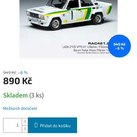
949 Kč
–6 %
949 Kč
–6 %
890 Kč
Měrná
Skladem
(3 ks)
cena:
Možnosti doručení
Přidat do košíku