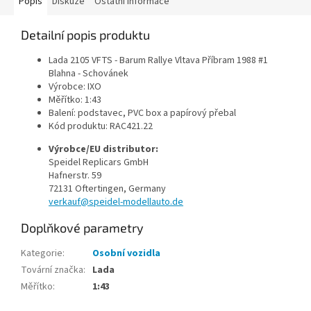
Popis
Diskuze
Ostatní informace
Detailní popis produktu
Lada 2105 VFTS - Barum Rallye Vltava Příbram 1988 #1
Blahna - Schovánek
Výrobce: IXO
Měřítko: 1:43
Balení: podstavec, PVC box a papírový přebal
Kód produktu:
RAC421.22
Výrobce/EU distributor:
Speidel Replicars GmbH
Hafnerstr. 59
72131 Oftertingen, Germany
verkauf@speidel-modellauto.de
Doplňkové parametry
Kategorie
:
Osobní vozidla
Tovární značka
:
Lada
Měřítko
:
1:43