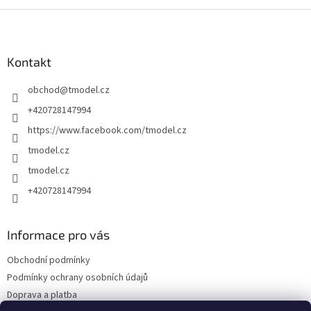
Z
á
p
a
Kontakt
t
obchod
@
tmodel.cz
í
+420728147994
https://www.facebook.com/tmodel.cz
tmodel.cz
tmodel.cz
+420728147994
Informace pro vás
Obchodní podmínky
Podmínky ochrany osobních údajů
Doprava a platba