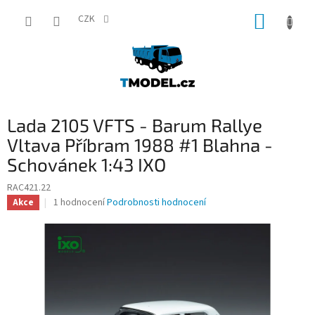
Přejít
NÁKUP
na
CZK
obsah
KOŠÍK
Lada 2105 VFTS - Barum Rallye
Vltava Příbram 1988 #1 Blahna -
Schovánek 1:43 IXO
RAC421.22
Průměrné
1 hodnocení
Podrobnosti hodnocení
Akce
hodnocení
produktu
je
5,0
z
5
hvězdiček.