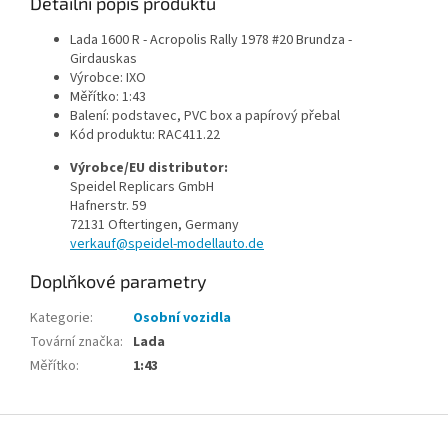
Detailní popis produktu
Lada 1600 R - Acropolis Rally 1978 #20 Brundza -
Girdauskas
Výrobce: IXO
Měřítko: 1:43
Balení: podstavec, PVC box a papírový přebal
Kód produktu:
RAC411.22
Výrobce/EU distributor:
Speidel Replicars GmbH
Hafnerstr. 59
72131 Oftertingen, Germany
verkauf@speidel-modellauto.de
Doplňkové parametry
Kategorie
:
Osobní vozidla
Tovární značka
:
Lada
Měřítko
:
1:43
Z
á