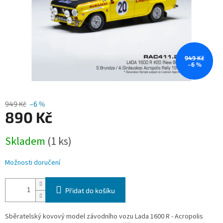
949 Kč
–6 %
949 Kč
–6 %
890 Kč
Měrná
Skladem
(1 ks)
cena:
Možnosti doručení
Přidat do košíku
Sběratelský kovový model závodního vozu Lada 1600 R - Acropolis