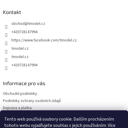
p
a
Kontakt
t
obchod
@
tmodel.cz
í
+420728147994
https://www.facebook.com/tmodel.cz
tmodel.cz
tmodel.cz
+420728147994
Informace pro vás
Obchodní podmínky
Podmínky ochrany osobních údajů
Doprava a platba
Odstoupení od kupní smlouvy a Reklamace
Tento web používá soubory cookie. Dalším procházením
Kontakty
tohoto webu vyjadřujete souhlas s jejich používáním. Více