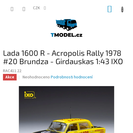
Přejít
NÁKUP
na
CZK
obsah
KOŠÍK
Lada 1600 R - Acropolis Rally 1978
#20 Brundza - Girdauskas 1:43 IXO
RAC411.22
Průměrné
Neohodnoceno
Podrobnosti hodnocení
Akce
hodnocení
produktu
je
0,0
z
5
hvězdiček.