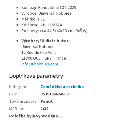
Kombajn Fendt Ideal 10T 2025
Výrobce: Universal Hobbies
Měřítko: 1:32
Kód produktu: UH6624
Rozměry: cca 44,5x40x13 cm (DxŠxV)
Výrobce/EU distributor:
Universal Hobbies
12 Rue du Cap Vert
21800 QUETIGNY, France
info@uhobbies.com
Doplňkové parametry
Kategorie
:
Zemědělská technika
EAN
:
3539186624009
Tovární značka
:
Fendt
Měřítko
:
1:32
Položka byla vyprodána…
Z