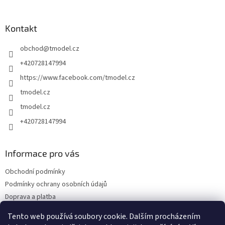
á
p
a
Kontakt
t
obchod
@
tmodel.cz
í
+420728147994
https://www.facebook.com/tmodel.cz
tmodel.cz
tmodel.cz
+420728147994
Informace pro vás
Obchodní podmínky
Podmínky ochrany osobních údajů
Doprava a platba
Odstoupení od kupní smlouvy a Reklamace
Tento web používá soubory cookie. Dalším procházením
Kontakty