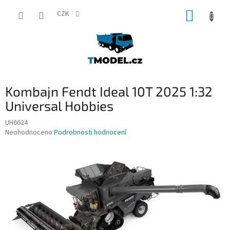
Přejít
NÁKUP
na
CZK
obsah
KOŠÍK
Kombajn Fendt Ideal 10T 2025 1:32
Universal Hobbies
UH6624
Průměrné
Neohodnoceno
Podrobnosti hodnocení
hodnocení
produktu
je
0,0
z
5
hvězdiček.