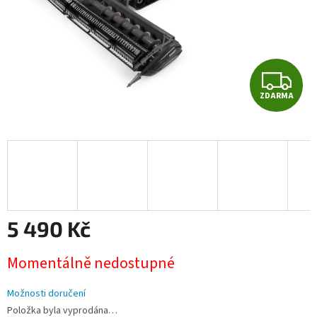
Z
ZDARMA
D
A
R
M
A
5 490 Kč
Měrná
Momentálně nedostupné
cena:
Možnosti doručení
Položka byla vyprodána…