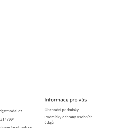
Informace pro vás
Obchodní podmínky
d
@
tmodel.cz
Podmínky ochrany osobních
28147994
údajů
//www.facebook.co