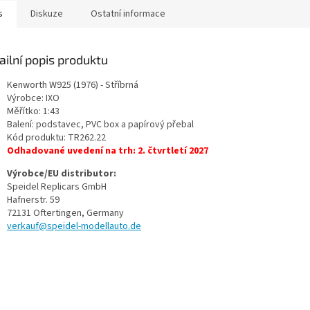
s
Diskuze
Ostatní informace
ailní popis produktu
Kenworth W925 (1976) - Stříbrná
Výrobce: IXO
Měřítko: 1:43
Balení: podstavec, PVC box a papírový přebal
Kód produktu: TR262.22
Odhadované uvedení na trh: 2. čtvrtletí 2027
Výrobce/EU distributor:
Speidel Replicars GmbH
Hafnerstr. 59
72131 Oftertingen, Germany
verkauf@speidel-modellauto.de