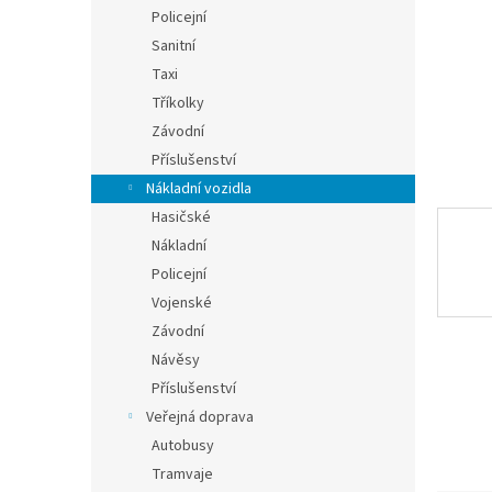
n
Policejní
e
Sanitní
l
Taxi
Tříkolky
Závodní
Příslušenství
Nákladní vozidla
Hasičské
Nákladní
Policejní
Vojenské
Závodní
Návěsy
Příslušenství
Veřejná doprava
Autobusy
Tramvaje