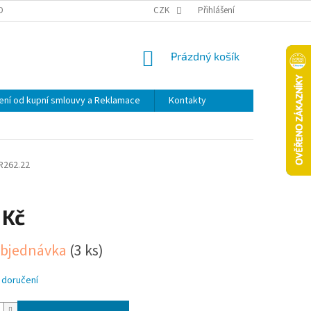
OPRAVA A PLATBA
ODSTOUPENÍ OD KUPNÍ SMLOUVY A REKLAMACE
CZK
Přihlášení
NÁKUPNÍ
Prázdný košík
KOŠÍK
ní od kupní smlouvy a Reklamace
Kontakty
R262.22
 Kč
bjednávka
(3 ks)
 doručení