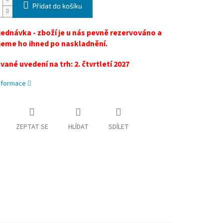
Přidat do košíku
ednávka - zboží je u nás pevně rezervováno a
eme ho ihned po naskladnění.
ané uvedení na trh: 2. čtvrtletí 2027
informace
ZEPTAT SE
HLÍDAT
SDÍLET