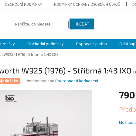
OBCHODNÍ PODMÍNKY
PODMÍNKY OCHRANY OSOBNÍCH ÚDAJŮ
D
HLEDAT
í značky
Obchodní podmínky
Doprava a platba
Odstoupe
 W925 (1976) - Stříbrná 1:43 IXO
orth W925 (1976) - Stříbrná 1:43 IXO
T
Průměrné
Neohodnoceno
Podrobnosti hodnocení
bjednávka
hodnocení
produktu
790
je
0,0
Měrná
Předo
z
cena:
5
hvězdiček.
Možnosti