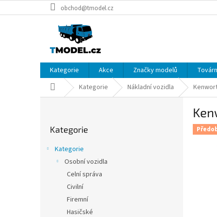
Přejít
obchod@tmodel.cz
na
obsah
Kategorie
Akce
Značky modelů
Továrn
Domů
Kategorie
Nákladní vozidla
Kenworth
P
Kenw
o
Přeskočit
s
Kategorie
kategorie
Předo
t
r
Kategorie
a
Osobní vozidla
n
Celní správa
n
í
Civilní
p
Firemní
a
Hasičské