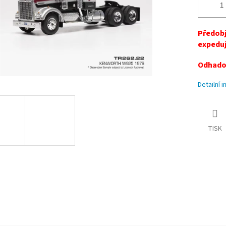
Předobj
expeduj
Odhadov
Detailní 
TISK