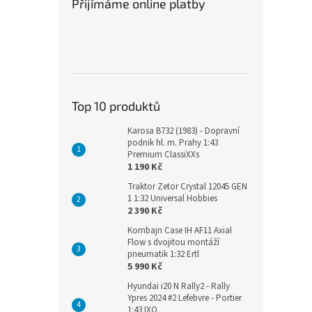
Přijímáme online platby
Top 10 produktů
Karosa B732 (1983) - Dopravní
podnik hl. m. Prahy 1:43
Premium ClassiXXs
1 190 Kč
Traktor Zetor Crystal 12045 GEN
1 1:32 Universal Hobbies
2 390 Kč
Kombajn Case IH AF11 Axial
Flow s dvojitou montáží
pneumatik 1:32 Ertl
5 990 Kč
Hyundai i20 N Rally2 - Rally
Ypres 2024 #2 Lefebvre - Portier
1:43 IXO