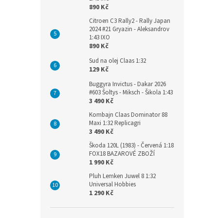
890 Kč
Citroen C3 Rally2 - Rally Japan
2024 #21 Gryazin - Aleksandrov
1:43 IXO
890 Kč
Sud na olej Claas 1:32
129 Kč
Buggyra Invictus - Dakar 2026
#603 Šoltys - Miksch - Šikola 1:43
3 490 Kč
Kombajn Claas Dominator 88
Maxi 1:32 Replicagri
3 490 Kč
Škoda 120L (1983) - Červená 1:18
FOX18 BAZAROVÉ ZBOŽÍ
1 990 Kč
Pluh Lemken Juwel 8 1:32
Universal Hobbies
1 290 Kč