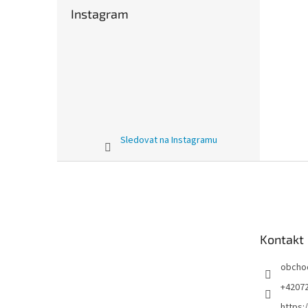
Instagram
Sledovat na Instagramu
Z
á
p
a
t
Kontakt
í
obcho
+4207
https: