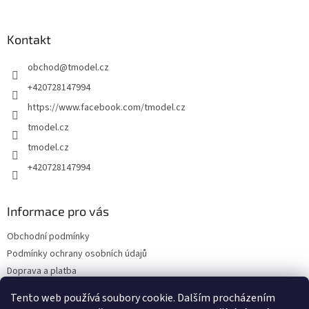
á
p
a
Kontakt
t
obchod
@
tmodel.cz
í
+420728147994
https://www.facebook.com/tmodel.cz
tmodel.cz
tmodel.cz
+420728147994
Informace pro vás
Obchodní podmínky
Podmínky ochrany osobních údajů
Doprava a platba
Odstoupení od kupní smlouvy a Reklamace
Tento web používá soubory cookie. Dalším procházením
Kontakty