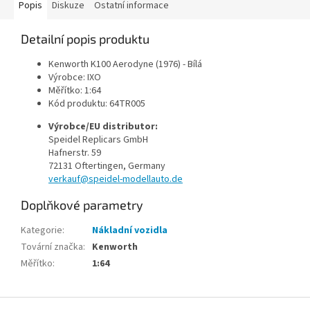
Popis
Diskuze
Ostatní informace
Detailní popis produktu
Kenworth K100 Aerodyne (1976) - Bílá
Výrobce: IXO
Měřítko: 1:64
Kód produktu: 64TR005
Výrobce/EU distributor:
Speidel Replicars GmbH
Hafnerstr. 59
72131 Oftertingen, Germany
verkauf@speidel-modellauto.de
Doplňkové parametry
Kategorie
:
Nákladní vozidla
Tovární značka
:
Kenworth
Měřítko
:
1:64
Z