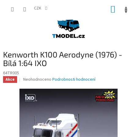
Přejít
NÁKUP
na
CZK
obsah
KOŠÍK
Kenworth K100 Aerodyne (1976) -
Bílá 1:64 IXO
64TR005
Průměrné
Neohodnoceno
Podrobnosti hodnocení
Akce
hodnocení
produktu
je
0,0
z
5
hvězdiček.