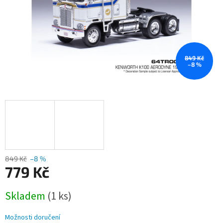
849 Kč
–8 %
849 Kč
–8 %
779 Kč
Měrná
Skladem
(1 ks)
cena:
Možnosti doručení