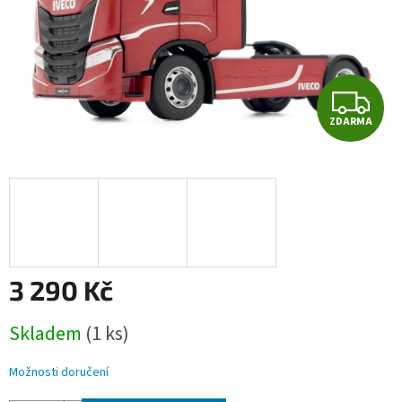
Z
ZDARMA
D
A
R
M
A
3 290 Kč
Měrná
Skladem
(1 ks)
cena:
Možnosti doručení