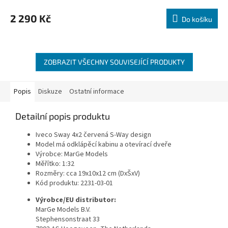
hodnocení
produktu
2 290 Kč
Do košíku
je
5,0
z
5
hvězdiček.
ZOBRAZIT VŠECHNY SOUVISEJÍCÍ PRODUKTY
Popis
Diskuze
Ostatní informace
Detailní popis produktu
Iveco Sway 4x2 červená S-Way design
Model má odklápěcí kabinu a otevírací dveře
Výrobce: MarGe Models
Měřítko: 1:32
Rozměry: cca 19x10x12 cm (DxŠxV)
Kód produktu: 2231-03-01
Výrobce/EU distributor:
MarGe Models B.V.
Stephensonstraat 33