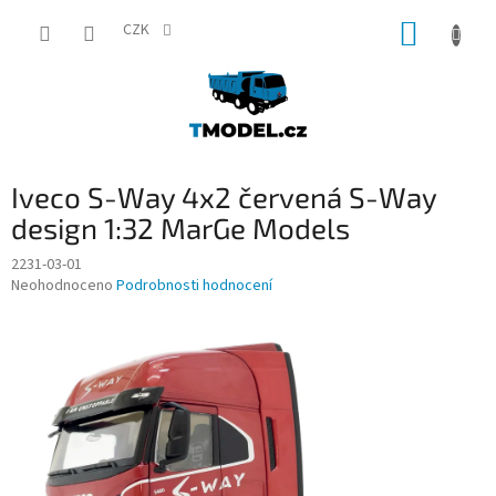
Přejít
NÁKUP
na
CZK
obsah
KOŠÍK
Iveco S-Way 4x2 červená S-Way
design 1:32 MarGe Models
2231-03-01
Průměrné
Neohodnoceno
Podrobnosti hodnocení
hodnocení
produktu
je
0,0
z
5
hvězdiček.