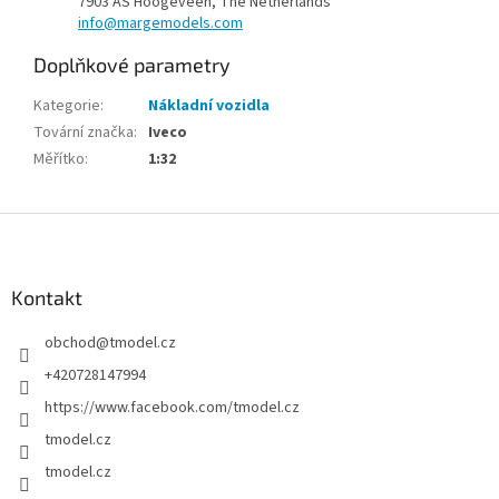
7903 AS Hoogeveen, The Netherlands
info@margemodels.com
Doplňkové parametry
Kategorie
:
Nákladní vozidla
Tovární značka
:
Iveco
Měřítko
:
1:32
Z
á
p
a
Kontakt
t
obchod
@
tmodel.cz
í
+420728147994
https://www.facebook.com/tmodel.cz
tmodel.cz
tmodel.cz