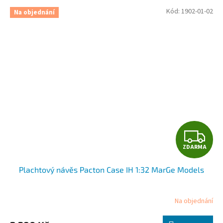
Kód:
1902-01-02
Na objednání
Z
ZDARMA
D
Plachtový návěs Pacton Case IH 1:32 MarGe Models
A
R
Na objednání
M