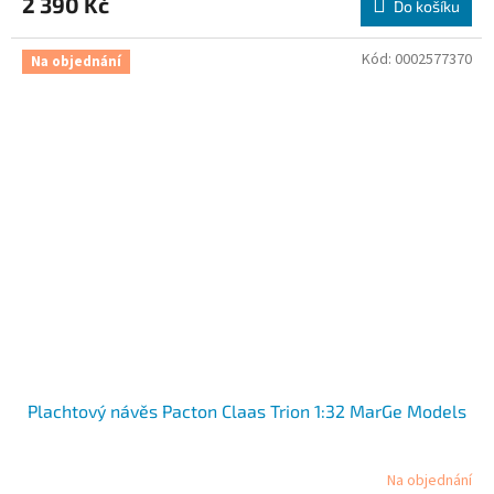
2 390 Kč
Do košíku
A
Kód:
0002577370
Na objednání
Plachtový návěs Pacton Claas Trion 1:32 MarGe Models
Na objednání
Průměrné