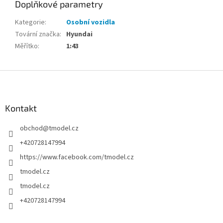
Doplňkové parametry
Kategorie
:
Osobní vozidla
Tovární značka
:
Hyundai
Měřítko
:
1:43
Z
á
p
a
Kontakt
t
obchod
@
tmodel.cz
í
+420728147994
https://www.facebook.com/tmodel.cz
tmodel.cz
tmodel.cz
+420728147994