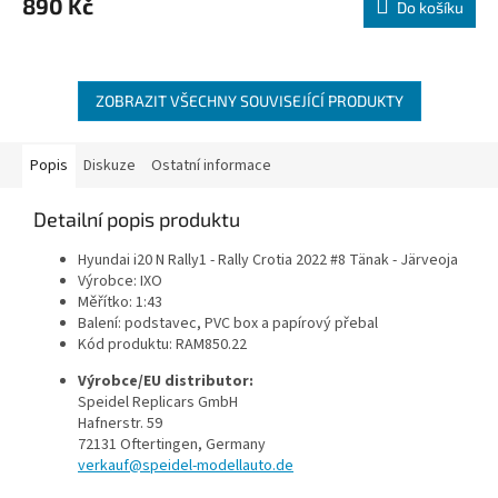
890 Kč
Do košíku
ZOBRAZIT VŠECHNY SOUVISEJÍCÍ PRODUKTY
Popis
Diskuze
Ostatní informace
Detailní popis produktu
Hyundai i20 N Rally1 - Rally Crotia 2022 #8 Tänak - Järveoja
Výrobce: IXO
Měřítko: 1:43
Balení: podstavec, PVC box a papírový přebal
Kód produktu:
RAM850.22
Výrobce/EU distributor:
Speidel Replicars GmbH
Hafnerstr. 59
72131 Oftertingen, Germany
verkauf@speidel-modellauto.de