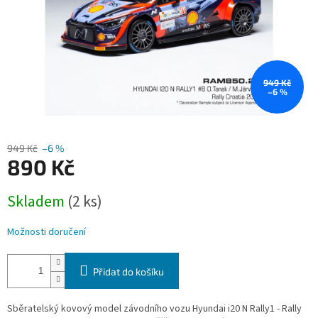
949 Kč
–6 %
949 Kč
–6 %
890 Kč
Měrná
Skladem
(2 ks)
cena:
Možnosti doručení
Přidat do košíku
Sběratelský kovový model závodního vozu Hyundai i20 N Rally1 - Rally