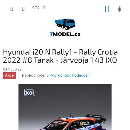
Přejít
NÁKUP
na
CZK
obsah
KOŠÍK
Hyundai i20 N Rally1 - Rally Crotia
2022 #8 Tänak - Järveoja 1:43 IXO
RAM850.22
Průměrné
Neohodnoceno
Podrobnosti hodnocení
Akce
hodnocení
produktu
je
0,0
z
5
hvězdiček.