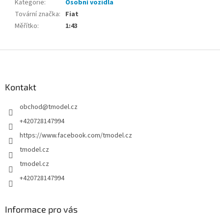
Kategorie
:
Osobní vozidla
Tovární značka
:
Fiat
Měřítko
:
1:43
Z
á
p
a
Kontakt
t
obchod
@
tmodel.cz
í
+420728147994
https://www.facebook.com/tmodel.cz
tmodel.cz
tmodel.cz
+420728147994
Informace pro vás