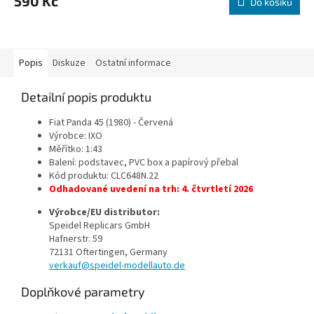
590 Kč
Do košíku
Popis
Diskuze
Ostatní informace
Detailní popis produktu
Fiat Panda 45 (1980) - Červená
Výrobce: IXO
Měřítko: 1:43
Balení: podstavec, PVC box a papírový přebal
Kód produktu:
CLC648N.22
Odhadované uvedení na trh: 4. čtvrtletí 2026
Výrobce/EU distributor:
Speidel Replicars GmbH
Hafnerstr. 59
72131 Oftertingen, Germany
verkauf@speidel-modellauto.de
Doplňkové parametry