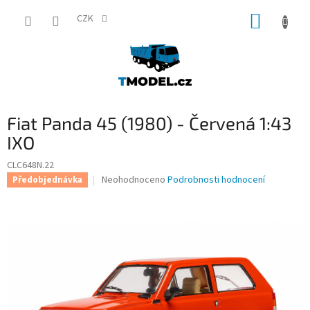
Přejít
NÁKUP
na
CZK
obsah
KOŠÍK
Fiat Panda 45 (1980) - Červená 1:43
IXO
CLC648N.22
Průměrné
Neohodnoceno
Podrobnosti hodnocení
Předobjednávka
hodnocení
produktu
je
0,0
z
5
hvězdiček.