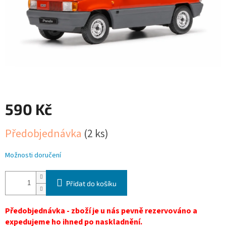
590 Kč
Měrná
Předobjednávka
(2 ks)
cena:
Možnosti doručení
Přidat do košíku
Předobjednávka - zboží je u nás pevně rezervováno a
expedujeme ho ihned po naskladnění.