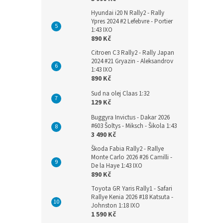
Hyundai i20 N Rally2 - Rally
Ypres 2024 #2 Lefebvre - Portier
1:43 IXO
890 Kč
Citroen C3 Rally2 - Rally Japan
2024 #21 Gryazin - Aleksandrov
1:43 IXO
890 Kč
Sud na olej Claas 1:32
129 Kč
Buggyra Invictus - Dakar 2026
#603 Šoltys - Miksch - Šikola 1:43
3 490 Kč
Škoda Fabia Rally2 - Rallye
Monte Carlo 2026 #26 Camilli -
De la Haye 1:43 IXO
890 Kč
Toyota GR Yaris Rally1 - Safari
Rallye Kenia 2026 #18 Katsuta -
Johnston 1:18 IXO
1 590 Kč