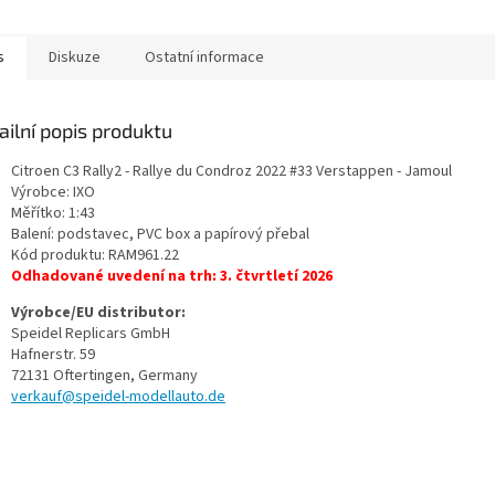
s
Diskuze
Ostatní informace
ailní popis produktu
Citroen C3 Rally2 - Rallye du Condroz 2022 #33 Verstappen - Jamoul
Výrobce: IXO
Měřítko: 1:43
Balení: podstavec, PVC box a papírový přebal
Kód produktu:
RAM961.22
Odhadované uvedení na trh: 3. čtvrtletí 2026
Výrobce/EU distributor:
Speidel Replicars GmbH
Hafnerstr. 59
72131 Oftertingen, Germany
verkauf@speidel-modellauto.de