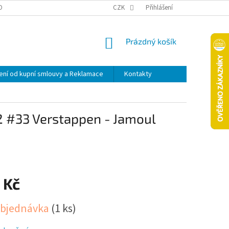
OPRAVA A PLATBA
ODSTOUPENÍ OD KUPNÍ SMLOUVY A REKLAMACE
CZK
Přihlášení
NÁKUPNÍ
Prázdný košík
KOŠÍK
ní od kupní smlouvy a Reklamace
Kontakty
22 #33 Verstappen - Jamoul
 Kč
bjednávka
(1 ks)