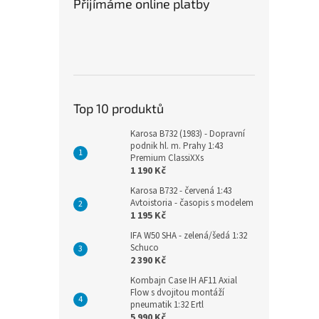
Přijímáme online platby
Top 10 produktů
Karosa B732 (1983) - Dopravní
podnik hl. m. Prahy 1:43
Premium ClassiXXs
1 190 Kč
Karosa B732 - červená 1:43
Avtoistoria - časopis s modelem
1 195 Kč
IFA W50 SHA - zelená/šedá 1:32
Schuco
2 390 Kč
Kombajn Case IH AF11 Axial
Flow s dvojitou montáží
pneumatik 1:32 Ertl
5 990 Kč