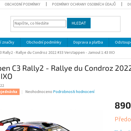
OBCHODNÍ PODMÍNKY
PODMÍNKY OCHRANY OSOBNÍCH ÚDAJŮ
D
HLEDAT
í značky
Obchodní podmínky
Doprava a platba
Odstoupe
3 Rally2 - Rallye du Condroz 2022 #33 Verstappen - Jamoul 1:43 IXO
oen C3 Rally2 - Rallye du Condroz 20
 IXO
22
Průměrné
Neohodnoceno
Podrobnosti hodnocení
bjednávka
hodnocení
produktu
890
je
0,0
Měrná
Předo
z
cena:
5
hvězdiček.