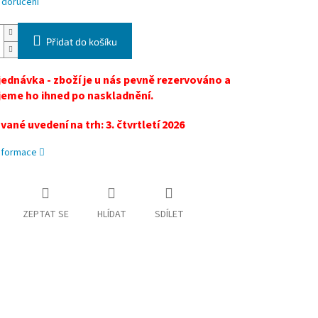
 doručení
Přidat do košíku
ednávka - zboží je u nás pevně rezervováno a
eme ho ihned po naskladnění.
ané uvedení na trh: 3. čtvrtletí 2026
informace
ZEPTAT SE
HLÍDAT
SDÍLET