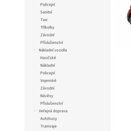
n
Policejní
e
Sanitní
l
Taxi
Tříkolky
Závodní
Příslušenství
Nákladní vozidla
Hasičské
Nákladní
Policejní
Vojenské
Závodní
Návěsy
Příslušenství
Veřejná doprava
Autobusy
Tramvaje