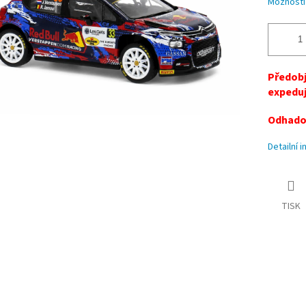
Možnosti
Předobj
expeduj
Odhadov
Detailní 
TISK