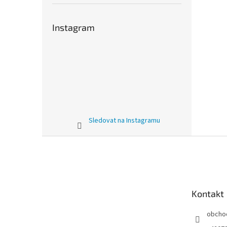
Instagram
Sledovat na Instagramu
Z
á
p
a
t
Kontakt
í
obcho